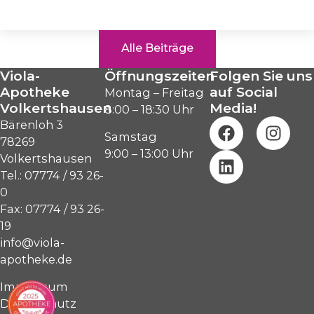
Alle Beiträge
Viola-
Öffnungszeiten
Folgen Sie uns
Apotheke
auf Social
Montag – Freitag
Volkertshausen
Media!
8:00 – 18:30 Uhr
Bärenloh 3
Samstag
78269
9:00 – 13:00 Uhr
Volkertshausen
Tel.: 07774 / 93 26-
0
Fax: 07774 / 93 26-
19
info@viola-
apotheke.de
Impressum
Datenschutz