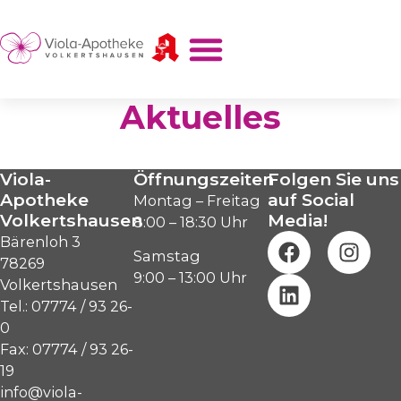
Aktuelles
Viola-
Öffnungszeiten
Folgen Sie uns
Apotheke
auf Social
Montag – Freitag
Volkertshausen
Media!
8:00 – 18:30 Uhr
Bärenloh 3
Samstag
78269
9:00 – 13:00 Uhr
Volkertshausen
Tel.: 07774 / 93 26-
0
Fax: 07774 / 93 26-
19
info@viola-