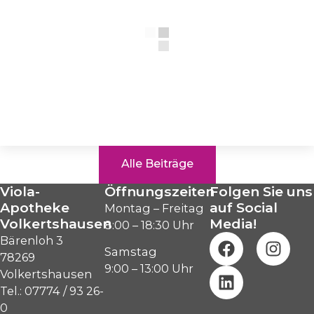
Alle Beiträge
Viola-
Öffnungszeiten
Folgen Sie uns
Apotheke
auf Social
Montag – Freitag
Volkertshausen
Media!
8:00 – 18:30 Uhr
Bärenloh 3
Samstag
78269
9:00 – 13:00 Uhr
Volkertshausen
Tel.: 07774 / 93 26-
0