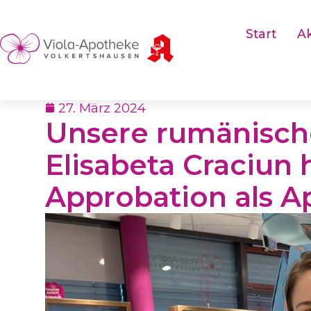
Start
Ak
27. März 2024
Unsere rumänisch
Elisabeta Craciun 
Approbation als A