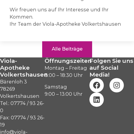
Wir freuen uns auf Ihr Interesse und Ihr
Kommen.
Ihr Team der Viola-Apotheke Volkertshausen
Alle Beiträge
Viola-
Öffnungszeiten
Folgen Sie uns
Apotheke
auf Social
Montag – Freitag
Volkertshausen
Media!
8:00 – 18:30 Uhr
Bärenloh 3
Samstag
78269
9:00 – 13:00 Uhr
Volkertshausen
Tel.: 07774 / 93 26-
0
Fax: 07774 / 93 26-
19
info@viola-