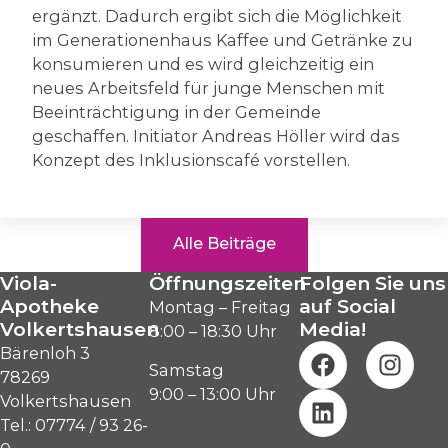
ergänzt. Dadurch ergibt sich die Möglichkeit
im Generationenhaus Kaffee und Getränke zu
konsumieren und es wird gleichzeitig ein
neues Arbeitsfeld für junge Menschen mit
Beeinträchtigung in der Gemeinde
geschaffen. Initiator Andreas Höller wird das
Konzept des Inklusionscafé vorstellen.
Alle Beiträge
Viola-
Öffnungszeiten
Folgen Sie uns
Apotheke
auf Social
Montag – Freitag
Volkertshausen
Media!
8:00 – 18:30 Uhr
Bärenloh 3
Samstag
78269
9:00 – 13:00 Uhr
Volkertshausen
Tel.: 07774 / 93 26-