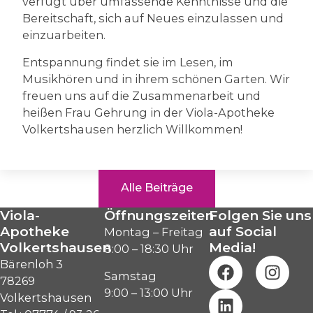
verfügt über umfassende Kenntnisse und die
Bereitschaft, sich auf Neues einzulassen und
einzuarbeiten.
Entspannung findet sie im Lesen, im
Musikhören und in ihrem schönen Garten. Wir
freuen uns auf die Zusammenarbeit und
heißen Frau Gehrung in der Viola-Apotheke
Volkertshausen herzlich Willkommen!
Alle Beiträge
Viola-
Öffnungszeiten
Folgen Sie uns
Apotheke
auf Social
Montag – Freitag
Volkertshausen
Media!
8:00 – 18:30 Uhr
Bärenloh 3
Samstag
78269
9:00 – 13:00 Uhr
Volkertshausen