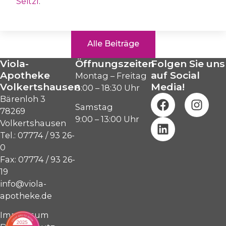
Seitzl
.
Alle Beiträge
Viola-
Öffnungszeiten
Folgen Sie uns
Apotheke
auf Social
Montag – Freitag
Volkertshausen
Media!
8:00 – 18:30 Uhr
Bärenloh 3
Samstag
78269
9:00 – 13:00 Uhr
Volkertshausen
Tel.: 07774 / 93 26-
0
Fax: 07774 / 93 26-
19
info@viola-
apotheke.de
Impressum