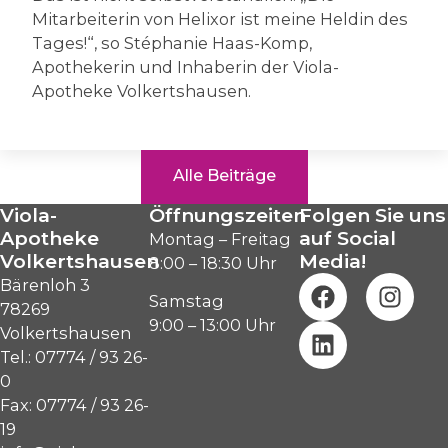
Mitarbeiterin von Helixor ist meine Heldin des
Tages!“, so Stéphanie Haas-Komp,
Apothekerin und Inhaberin der Viola-
Apotheke Volkertshausen.
Alle Beiträge
Viola-
Öffnungszeiten
Folgen Sie uns
Apotheke
auf Social
Montag – Freitag
Volkertshausen
Media!
8:00 – 18:30 Uhr
Bärenloh 3
Samstag
78269
9:00 – 13:00 Uhr
Volkertshausen
Tel.: 07774 / 93 26-
0
Fax: 07774 / 93 26-
19