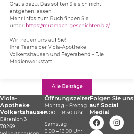
Gratis dazu. Das sollten Sie sich nicht
entgehen lassen.
Mehr Infos zum Buch finden Sie
unter:
https://mutmach-geschichten.biz/
Wir freuen uns auf Sie!
Ihre Teams der Viola-Apotheke
Volkertshausen und Feyerabend – Die
Medienwerkstatt
Alle Beiträge
Viola-
Öffnungszeiten
Folgen Sie uns
Apotheke
auf Social
Montag – Freitag
Volkertshausen
Media!
8:00 – 18:30 Uhr
Bärenloh 3
Samstag
78269
9:00 – 13:00 Uhr
Volkertshausen