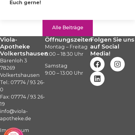
Euch gerne!
Alle Beiträge
Viola-
Öffnungszeiten
Folgen Sie uns
Apotheke
auf Social
Montag – Freitag
Volkertshausen
Media!
8:00 – 18:30 Uhr
Bärenloh 3
Samstag
78269
9:00 – 13:00 Uhr
Volkertshausen
Tel.: 07774 / 93 26-
0
Fax: 07774 / 93 26-
19
info@viola-
apotheke.de
Impressum