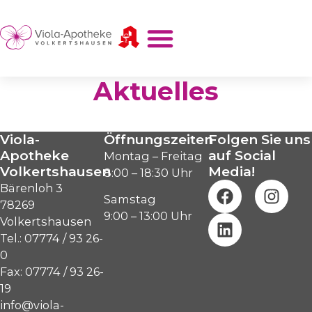
Aktuelles
Viola-
Öffnungszeiten
Folgen Sie uns
Apotheke
auf Social
Montag – Freitag
Volkertshausen
Media!
8:00 – 18:30 Uhr
Bärenloh 3
Samstag
78269
9:00 – 13:00 Uhr
Volkertshausen
Tel.: 07774 / 93 26-
0
Fax: 07774 / 93 26-
19
info@viola-