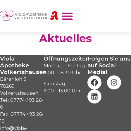
Aktuelles
Viola-
Öffnungszeiten
Folgen Sie uns
Apotheke
auf Social
Montag – Freitag
Volkertshausen
Media!
8:00 – 18:30 Uhr
Bärenloh 3
Samstag
78269
9:00 – 13:00 Uhr
Volkertshausen
Tel.: 07774 / 93 26-
0
Fax: 07774 / 93 26-
19
info@viola-